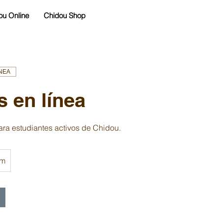
ou Online
Chidou Shop
ÍNEA
s en línea
para estudiantes activos de Chidou.
om