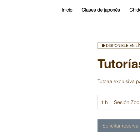
Inicio
Clases de japonés
Chid
DISPONIBLE EN L
Tutoría
Tutoría exclusiva 
1 h
1
Sesión Zo
Solicitar reserva